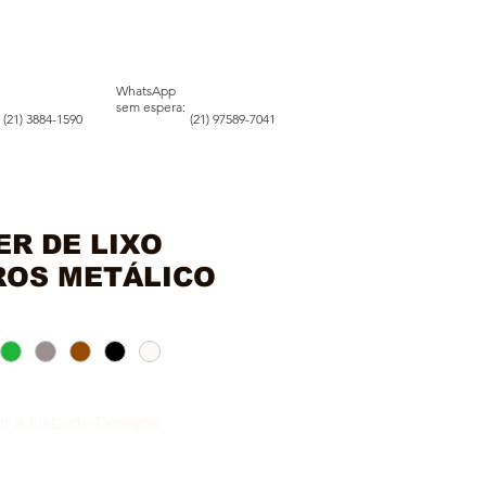
WhatsApp
sem espera:
(21) 3884-1590
(21) 97589-7041
S
CONTATO
R DE LIXO
ROS METÁLICO
r à Lista de Desejos