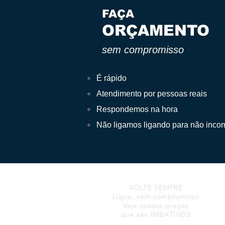
FAÇA
ORÇAMENTO
sem compromisso
É rápido
Atendimento por pessoas reais
Respondemos na hora
Não ligamos ligando para não inco
VOLTE SEMPRE
Ligue, sem compromisso
Veja nossos preços
que são IMBATÍVEIS