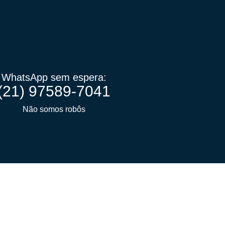
WhatsApp sem espera:
(21) 97589-7041
Não somos robôs
21) 3884-1590
21) 97589-7041
ontato@atacadaodorio.com.br