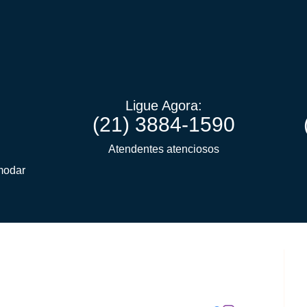
Ligue Agora:
(21) 3884-1590
Atendentes atenciosos
modar
(
Nossos Contatos:
(
c