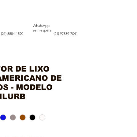
WhatsApp
sem espera:
(21) 3884-1590
(21) 97589-7041
S
CONTATO
OR DE LIXO
AMERICANO DE
OS - MODELO
MLURB