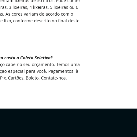
entam lixeiras de 50 litros. Pode conter
iras, 3 lixeiras, 4 lixeiras, 5 lixeiras ou 6
ras. As cores variam de acordo com o
de lixo, conforme descrito no final deste
to custa
a
Coleta Seletiva?
ço cabe no seu orçamento. Temos uma
ção especial para você. Pagamentos: à
 Pix, Cartões, Boleto. Contate-nos.