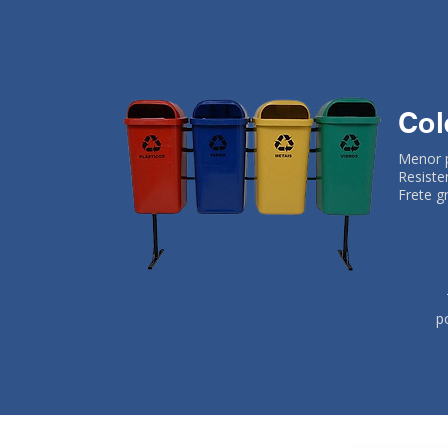
Col
Menor 
Resiste
Frete g
p