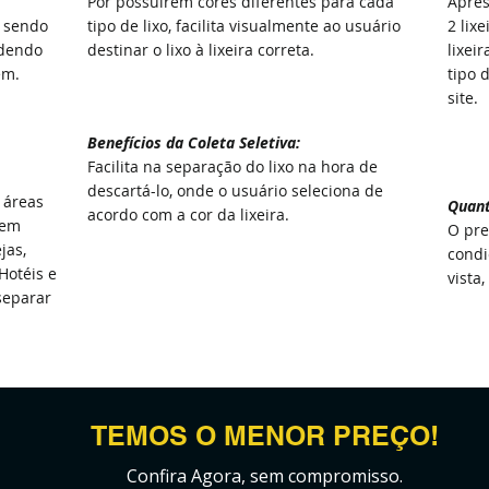
Por possuírem cores diferentes para cada
Apres
, sendo
tipo de lixo, facilita visualmente ao usuário
2 lixe
odendo
destinar o lixo à lixeira correta.
lixei
ém.
tipo 
site.
Benefícios
da
Coleta Seletiva:
Facilita na separação do lixo na hora de
descartá-lo, onde o usuário seleciona de
 áreas
Quan
acordo com a cor da lixeira.
 em
O pre
jas,
condi
Hotéis e
vista,
separar
TEMOS O MENOR PREÇO!
Confira Agora, sem compromisso.