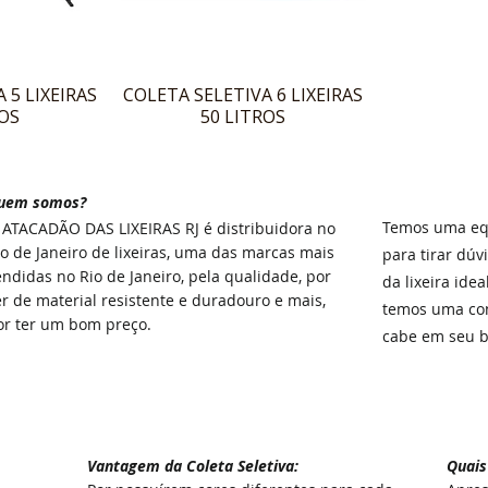
 5 LIXEIRAS
COLETA SELETIVA 6 LIXEIRAS
ROS
50 LITROS
uem somos?
Temos uma equ
O
ATACADÃO DAS LIXEIRAS
RJ é distribuidora no
io de Janeiro de lixeiras, uma das marcas mais
para tirar dúv
endidas no Rio de Janeiro, pela qualidade, por
da lixeira ide
er de material resistente e duradouro e mais,
temos uma co
or ter um bom preço.
cabe em seu bo
Vantagem da
Coleta Seletiva:
Quais