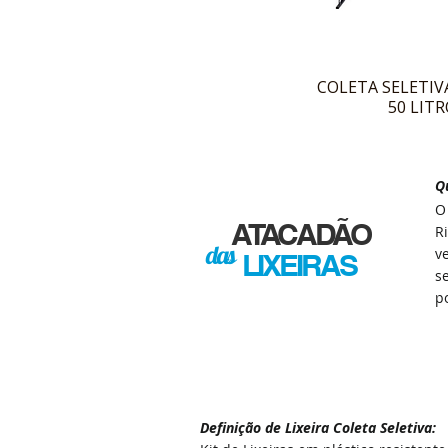
COLETA SELETIVA
50 LIT
Q
ATACADÃO
R
das
v
LIXEIRAS
s
p
Definição de Lixeira Coleta Seletiva: