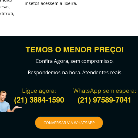
insetos acessem a lixeira.
esas,
tifruti,
TEMOS O MENOR PREÇO!
Confira Agora, sem compromisso.
Respondemos na hora. Atendentes reais.
Ligue agora:
WhatsApp sem espera:
(21)
3884-1590
(21)
97589-7041
CONVERSAR VIA WHATSAPP