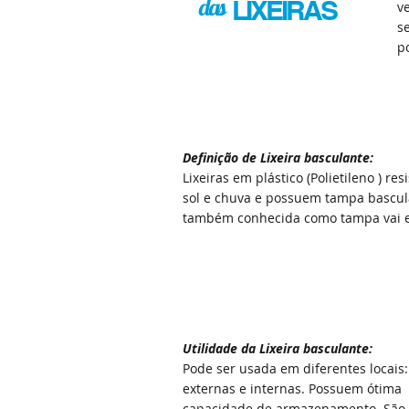
das
LIXEIRAS
v
s
p
Definição de Lixeira basculante:
Lixeiras em plástico (Polietileno ) res
sol e chuva e possuem tampa bascul
também conhecida como tampa vai 
Utilidade
da
Lixeira basculante:
Pode ser usada em diferentes locais:
externas e internas. Possuem ótima
capacidade de armazenamento. São