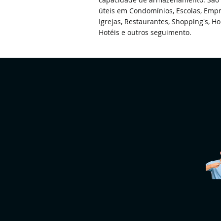
úteis em Condomínios, Escolas, Empr
Igrejas, Restaurantes, Shopping's, Hor
Hotéis e outros seguimento.