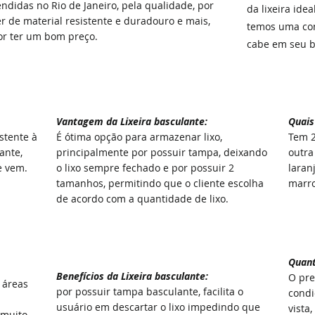
endidas no Rio de Janeiro, pela qualidade, por
da lixeira ide
er de material resistente e duradouro e mais,
temos uma co
or ter um bom preço.
cabe em seu bo
Vantagem da
Lixeira basculante:
Quais
istente à
É ótima opção para armazenar lixo,
Tem 2
ante,
principalmente por possuir tampa, deixando
outra
e vem.
o lixo sempre fechado e por possuir 2
laran
tamanhos, permitindo que o cliente escolha
marro
de acordo com a quantidade de lixo.
Quant
Benefícios
da
Lixeira basculante:
O pre
 áreas
por possuir tampa basculante, facilita o
condi
usuário em descartar o lixo impedindo que
vista,
 muito