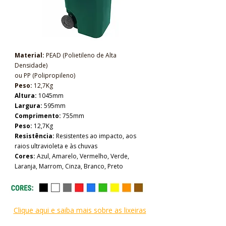
Ficha técnica de Lixeira 240 litros
Material:
PEAD (Polietileno de Alta
ou
Contentor 240 litros
Densidade)
ou PP (Polipropileno)
ou
Container 240 litros
Peso:
12,7Kg
Altura:
1045mm
Largura:
595mm​
Comprimento:
755mm
Peso:
12,7Kg
Resistência:
Resistentes ao impacto, aos
raios ultravioleta e às chuvas
Cores:
Azul, Amarelo, Vermelho, Verde,
Laranja, Marrom, Cinza, Branco, Preto
Clique aqui e saiba mais sobre as lixeiras