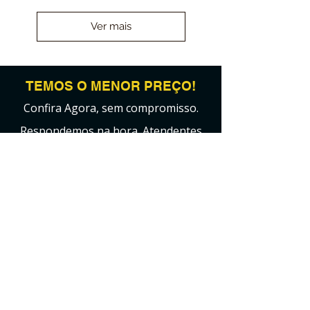
Ver mais
TEMOS O MENOR PREÇO!
Confira Agora, sem compromisso.
Respondemos na hora. Atendentes
reais.
Ligue agora:
(21)
3884-
1590
WhatsApp sem
espera:
(21)
97589-7041
CONVERSAR VIA WHATSAPP