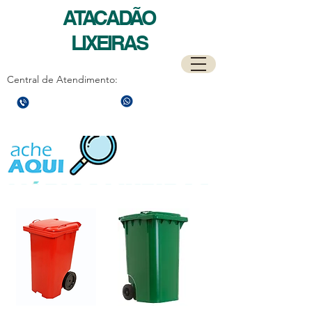
ATACADÃO
LIXEIRAS
Central de Atendimento:
(21)
97589-7041
(21)
3596-4673