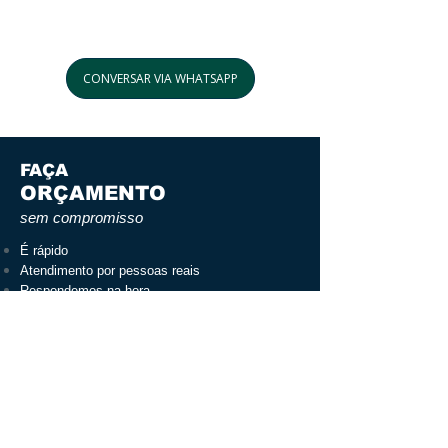
(Polipropileno). Resistentes
Entregamos
sem cobrar
ao impacto e aos raios
frete
para a cidade do Rio de
CONVERSAR VIA WHATSAPP
ultravioleta (UV). Segue a
Janeiro, Grande Rio e
normativa européia UNE EN
Baixada Fluminense.
840.
FAÇA
ORÇAMENTO
sem compromisso
É rápido
Atendimento por pessoas reais
Respondemos na hora
Não ligamos ligando para não incomodar
Ligue Agora:
(21) 3884-1590
Atendentes atenciosos