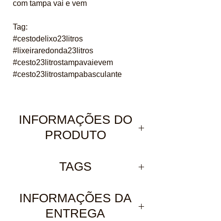
com tampa vai e vem
Tag:
#cestodelixo23litros
#lixeiraredonda23litros
#cesto23litrostampavaievem
#cesto23litrostampabasculante
INFORMAÇÕES DO
PRODUTO
DETALHES
TAGS
Fabricada sob o mais alto
padrão de qualidade. Material
INFORMAÇÕES DA
PEAD (Polietileno de Alta
ENTREGA
Densidade) ou PP