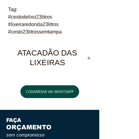
Tag:
#cestodelixo23litros
#lixeiraredonda23litros
#cesto23litrossemtampa
ATACADÃO DAS
LIXEIRAS
Ligue Agora:
CONVERSAR VIA WHATSAPP
(21) 3884-1590
WhatsApp sem espera:
FAÇA
(21) 97589-7041
ORÇAMENTO
sem compromisso