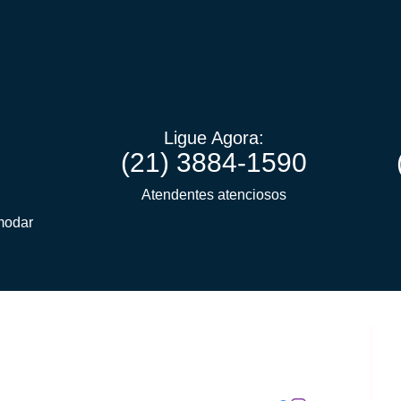
Ligue Agora:
(21) 3884-1590
Atendentes atenciosos
modar
(
Nossos Contatos:
(
c