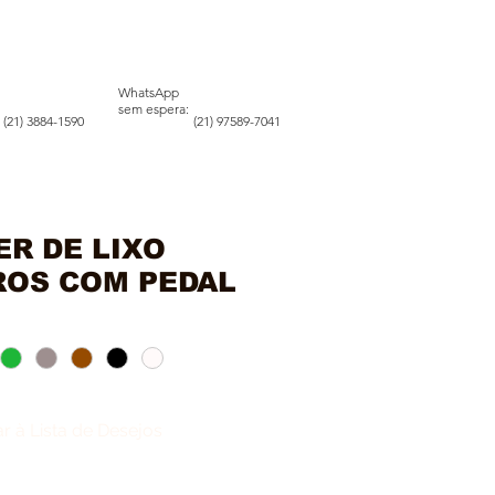
WhatsApp
sem espera:
(21) 3884-1590
(21) 97589-7041
S
CONTATO
R DE LIXO
ROS COM PEDAL
r à Lista de Desejos