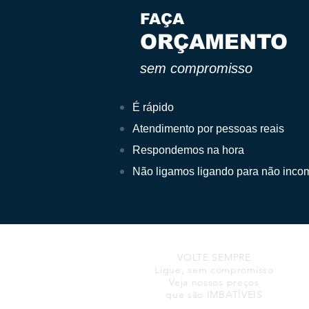
FAÇA
ORÇAMENTO
sem compromisso
É rápido
Atendimento por pessoas reais
Respondemos na hora
Não ligamos ligando para não inco
VOLTE SEMPRE
Ligue, sem compromisso
Veja nossos preços
que são IMBATÍVEIS