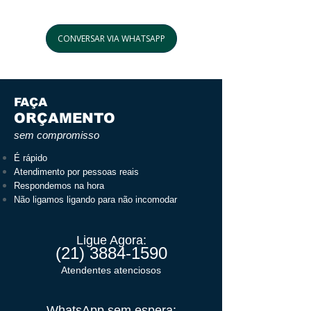
Entregamos
sem cobrar
ao impacto e aos raios
frete
para a cidade do Rio de
CONVERSAR VIA WHATSAPP
ultravioleta (UV). Segue a
Janeiro, Grande Rio e
normativa européia UNE EN
Baixada Fluminense.
840.
FAÇA
ORÇAMENTO
sem compromisso
É rápido
Atendimento por pessoas reais
Respondemos na hora
Não ligamos ligando para não incomodar
Ligue Agora:
(21) 3884-1590
Atendentes atenciosos
WhatsApp sem espera: