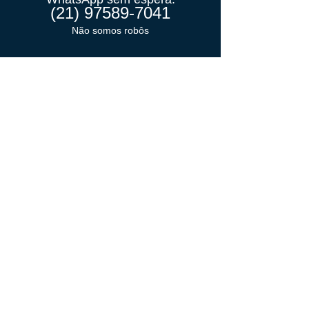
(21) 97589-7041
Não somos robôs
VOLTE SEMPRE
Ligue, sem compromisso
Veja nossos preços
que são IMBATÍVEIS
Nossos Contatos:
(21)
3884-1590
(21) 97589-7041
contato@atacadaodorio.com.b
r
Mapa do Site:
Contentor 240 litros
Coleta Seletiva
Container